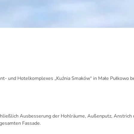
nt- und Hotelkomplexes „Kuźnia Smaków“ in Małe Pułkowo be
hließlich Ausbesserung der Hohlräume, Außenputz, Anstrich 
 gesamten Fassade.